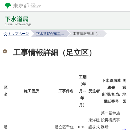
トップページ
下水道局が施工する工事情報
工事情報詳細（足立区）
工事情報詳細（足立区）
工期
下水道局連
周
（年.
区
絡先
辺
施工箇所
工事件名
月～
受注者
名
所/課/担当/
地
年.
電話番号
図
月）
第一基幹施
東洋建
設再構築事
足
足立区千住
6.12
設株式
務所