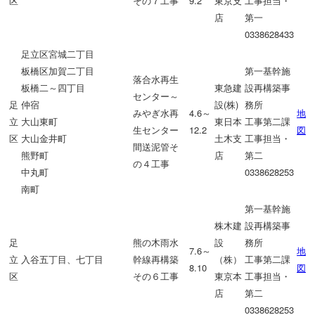
区
その７工事
9.2
東京支
工事担当・
店
第一
0338628433
足立区宮城二丁目
板橋区加賀二丁目
第一基幹施
落合水再生
板橋二～四丁目
東急建
設再構築事
センター～
足
仲宿
設(株)
務所
みやぎ水再
4.6～
地
立
大山東町
東日本
工事第二課
生センター
12.2
図
区
大山金井町
土木支
工事担当・
間送泥管そ
熊野町
店
第二
の４工事
中丸町
0338628253
南町
第一基幹施
株木建
設再構築事
足
熊の木雨水
設
務所
7.6～
地
立
入谷五丁目、七丁目
幹線再構築
（株）
工事第二課
8.10
図
区
その６工事
東京本
工事担当・
店
第二
0338628253