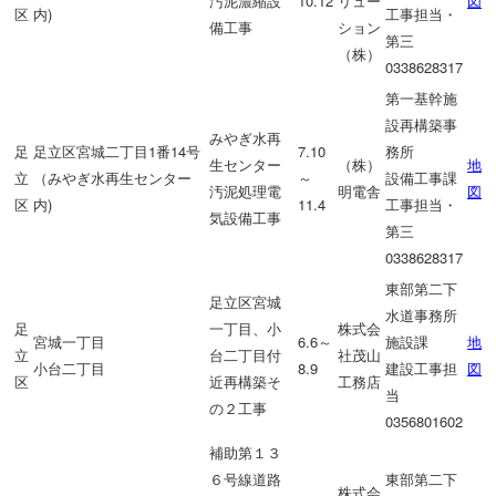
汚泥濃縮設
10.12
リュー
図
区
内)
工事担当・
備工事
ション
第三
（株）
0338628317
第一基幹施
設再構築事
みやぎ水再
足
足立区宮城二丁目1番14号
7.10
務所
生センター
（株）
地
立
（みやぎ水再生センター
～
設備工事課
汚泥処理電
明電舎
図
区
内)
11.4
工事担当・
気設備工事
第三
0338628317
東部第二下
足立区宮城
水道事務所
足
一丁目、小
株式会
宮城一丁目
6.6～
施設課
地
立
台二丁目付
社茂山
小台二丁目
8.9
建設工事担
図
区
近再構築そ
工務店
当
の２工事
0356801602
補助第１３
６号線道路
東部第二下
株式会