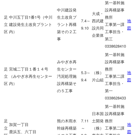
第一基幹施
中川建設発
設再構築事
大成・
足
中川五丁目1番1号（中川
生土改良プ
務所
7.4～
西武建
地
立
建設発生土改良プラント
ラント再構
工事第一課
9.10
設共同
図
区
内）
築その２工
工事担当・
企業体
事
第三
0338628410
第一基幹施
みやぎ水再
設再構築事
足
宮城二丁目１番１４号
生センター
務所
5.3～
（株）
地
立
（みやぎ水再生センター
汚泥処理施
工事第二課
9.4
片山組
図
区
内）
設再構築そ
工事担当・
の５工事
第一
0338628433
第一基幹施
日本国
設再構築事
足
熊の木雨水
7.11
土開発
務所
加賀一丁目
地
立
幹線再構築
～
（株）
工事第二課
鹿浜五、六丁目
図