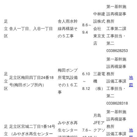
第一基幹施
中林建
設再構築事
足
舎人雨水幹
設株式
務所
8.6～
立
舎人一丁目、入谷一丁目
線再構築そ
会社
工事第二課
9.4
区
の５工事
東京支
工事担当・
店
第二
0338628253
第一基幹施
設再構築事
梅田ポンプ
足
6.10
三菱電
務所
足立区梅田四丁目24番18
所電気設備
地
立
～
機
設備工事課
号(梅田ポンプ所内）
その１６工
図
区
8.12
（株）
工事担当・
事
第二
0338628318
第一基幹施
月島
設再構築事
みやぎ水再
JFEア
足
足立区宮城二丁目1番14号
務所
生センター
7.6～
クアソ
地
立
（みやぎ水再生センター
設備工事課