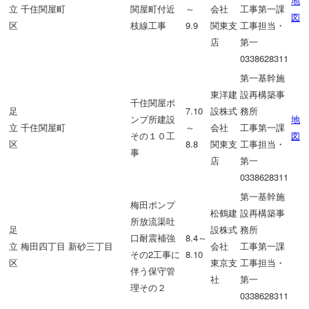
地
立
千住関屋町
関屋町付近
～
会社
工事第一課
図
区
枝線工事
9.9
関東支
工事担当・
店
第一
0338628311
第一基幹施
東洋建
設再構築事
千住関屋ポ
足
7.10
設株式
務所
ンプ所建設
地
立
千住関屋町
～
会社
工事第一課
その１０工
図
区
8.8
関東支
工事担当・
事
店
第一
0338628311
第一基幹施
梅田ポンプ
松鶴建
設再構築事
所放流渠吐
足
設株式
務所
口耐震補強
8.4～
立
梅田四丁目 新砂三丁目
会社
工事第一課
その2工事に
8.10
区
東京支
工事担当・
伴う保守管
社
第一
理その２
0338628311