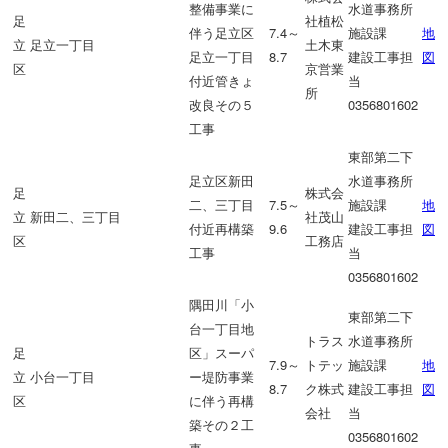
整備事業に
水道事務所
足
社植松
伴う足立区
7.4～
施設課
地
立
足立一丁目
土木東
足立一丁目
8.7
建設工事担
図
区
京営業
付近管きょ
当
所
改良その５
0356801602
工事
東部第二下
足立区新田
水道事務所
足
株式会
二、三丁目
7.5～
施設課
地
立
新田二、三丁目
社茂山
付近再構築
9.6
建設工事担
図
区
工務店
工事
当
0356801602
隅田川「小
東部第二下
台一丁目地
トラス
水道事務所
足
区」スーパ
7.9～
トテッ
施設課
地
立
小台一丁目
ー堤防事業
8.7
ク株式
建設工事担
図
区
に伴う再構
会社
当
築その２工
0356801602