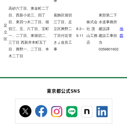
事
高砂六丁目、東金町二丁
目、西新小岩三、四丁
葛飾区堀切
東部第二下
目、東四つ木二丁目、堀
三丁目、足
株式会
水道事務所
足
切三、五、六丁目、宝町
立区興野二
8.3～
社 茂
建設課
地
立
一、二丁目、東堀切二、
丁目付近管
9.11
山工務
建設工事担
図
区
三丁目 西新井本町五丁
きょ改良工
店
当
目、興野一、二丁目、本
事
0356801602
木二丁目
東京都公式SNS