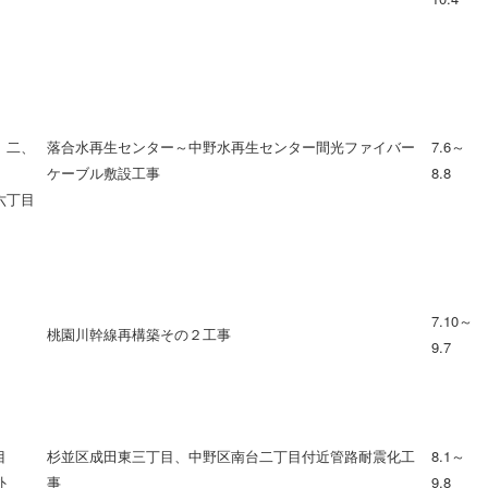
、二、
落合水再生センター～中野水再生センター間光ファイバー
7.6～
ケーブル敷設工事
8.8
六丁目
7.10～
桃園川幹線再構築その２工事
9.7
目
杉並区成田東三丁目、中野区南台二丁目付近管路耐震化工
8.1～
外
事
9.8