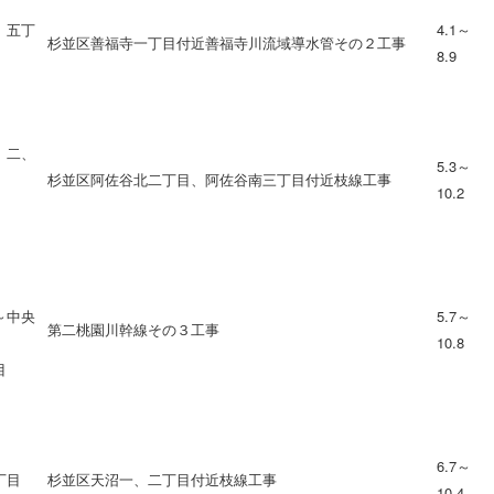
、五丁
4.1～
杉並区善福寺一丁目付近善福寺川流域導水管その２工事
8.9
、二、
5.3～
杉並区阿佐谷北二丁目、阿佐谷南三丁目付近枝線工事
10.2
～中央
5.7～
第二桃園川幹線その３工事
10.8
目
6.7～
丁目
杉並区天沼一、二丁目付近枝線工事
10.4