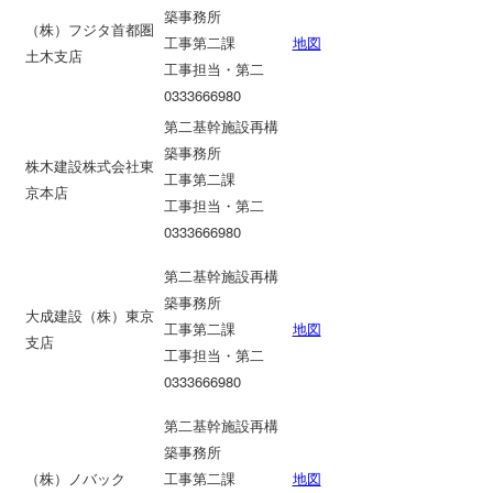
築事務所
（株）フジタ首都圏
工事第二課
地図
土木支店
工事担当・第二
0333666980
第二基幹施設再構
築事務所
株木建設株式会社東
工事第二課
京本店
工事担当・第二
0333666980
第二基幹施設再構
築事務所
大成建設（株）東京
工事第二課
地図
支店
工事担当・第二
0333666980
第二基幹施設再構
築事務所
（株）ノバック
工事第二課
地図