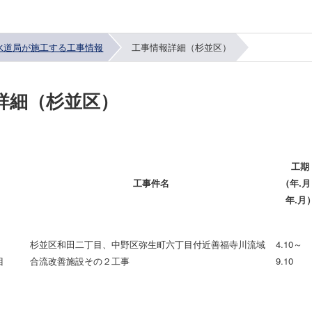
水道局が施工する工事情報
工事情報詳細（杉並区）
詳細（杉並区）
工期
工事件名
（年.月
年.月
杉並区和田二丁目、中野区弥生町六丁目付近善福寺川流域
4.10～
目
合流改善施設その２工事
9.10