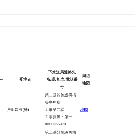
下水道局連絡先
周辺
～
受注者
所/課/担当/電話番
地図
）
号
第二基幹施設再構
築事務所
戸田建設(株)
工事第二課
地図
工事担当・第一
0333666979
第二基幹施設再構