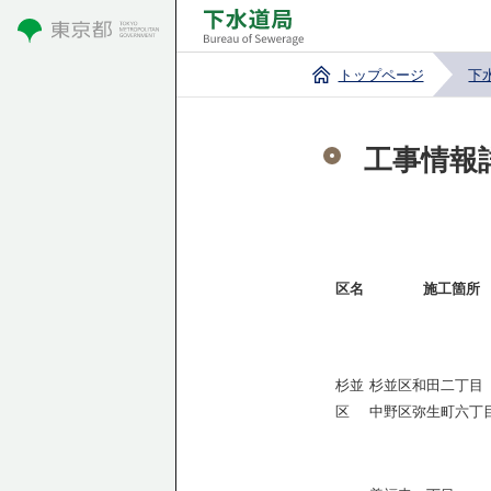
トップページ
下
工事情報
区名
施工箇所
杉並
杉並区和田二丁目
区
中野区弥生町六丁