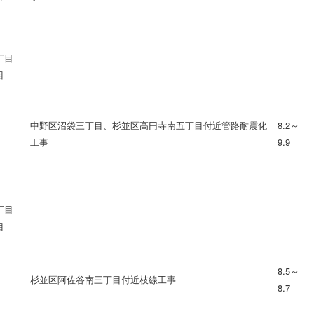
丁目
目
中野区沼袋三丁目、杉並区高円寺南五丁目付近管路耐震化
8.2～
工事
9.9
丁目
目
8.5～
杉並区阿佐谷南三丁目付近枝線工事
8.7