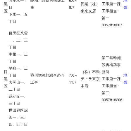
五本木一丁
蛇崩川幹線再構築工
6.6～
地
黒
興業（株）
工事第一課
目
事
8.7
図
区
東京支店
工事担当・
下馬一、五
第一
丁目
0357818207
目黒区八雲
一、二、三
丁目
中根一、二
第二基幹施
丁目
設再構築事
平町一、二
目
（株）不動
務所
丁目
呑川増強幹線その４
7.6～
地
黒
テトラ東京
工事第一課
大岡山一、
工事
11.7
図
区
本店
工事担当・
二丁目
第二
緑が丘一、
0357818206
三丁目
世田谷区深
沢一、三、
四、五丁目