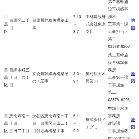
第二基幹施
設再構築事
目
7.10
中林建設株
務所
目黒区二丁
目黒川幹線再構築工
地
黒
～
式会社東京
工事第一課
目
事
図
区
8.7
支店
工事担当・
第二
0357818206
第二基幹施
設再構築事
目
目黒本町五
務所
立会川幹線再構築そ
8.3～
奥村組土木
地
黒
丁目、六丁
工事第一課
の７工事
9.1
興業㈱
図
区
目
工事担当・
第二
0357818206
中部下水道
目
恵比寿南一
渋谷区恵比寿南一丁
6.11
事務所
株式会社イ
地
黒
丁目
目、目黒区三田二丁
～
建設課
チグミ
図
区
三田二丁目
目付近再構築工事
9.2
工事担当③
0332707382