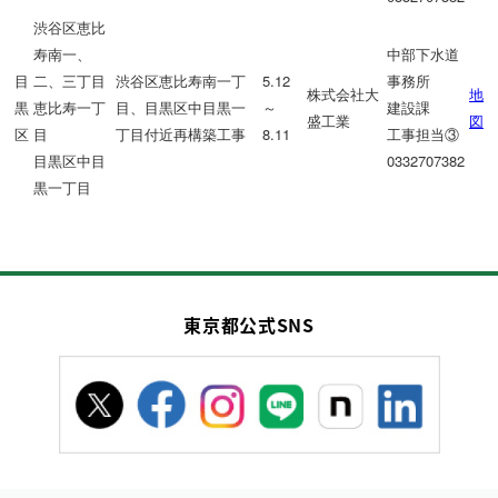
渋谷区恵比
寿南一、
中部下水道
目
二、三丁目
渋谷区恵比寿南一丁
5.12
事務所
株式会社大
地
黒
恵比寿一丁
目、目黒区中目黒一
～
建設課
盛工業
図
区
目
丁目付近再構築工事
8.11
工事担当③
目黒区中目
0332707382
黒一丁目
東京都公式SNS