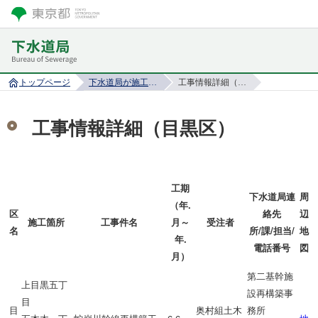
トップページ
下水道局が施工する工事情報
工事情報詳細（目黒区）
工事情報詳細（目黒区）
工期
下水道局連
周
（年.
区
絡先
辺
施工箇所
工事件名
月～
受注者
名
所/課/担当/
地
年.
電話番号
図
月）
第二基幹施
上目黒五丁
設再構築事
目
目
奥村組土木
務所