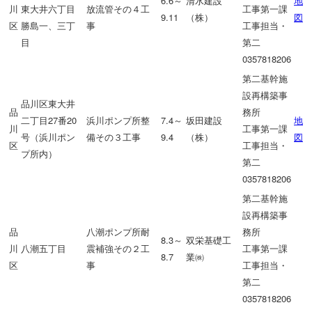
6.6～
清水建設
地
川
東大井六丁目
放流管その４工
工事第一課
9.11
（株）
図
区
勝島一、三丁
事
工事担当・
目
第二
0357818206
第二基幹施
設再構築事
品川区東大井
品
務所
二丁目27番20
浜川ポンプ所整
7.4～
坂田建設
地
川
工事第一課
号（浜川ポン
備その３工事
9.4
（株）
図
区
工事担当・
プ所内）
第二
0357818206
第二基幹施
設再構築事
品
八潮ポンプ所耐
務所
8.3～
双栄基礎工
川
八潮五丁目
震補強その２工
工事第一課
8.7
業㈱
区
事
工事担当・
第二
0357818206