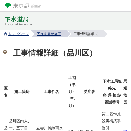
トップページ
下水道局が施工する工事情報
工事情報詳細（品川区）
工事情報詳細（品川区）
工期
下水道局連
周
（年.
区
絡先
辺
施工箇所
工事件名
月～
受注者
名
所/課/担当/
地
年.
電話番号
図
月）
第二基幹施
品川区南大井
設再構築事
品
一、五丁目
立会川幹線雨水
務所