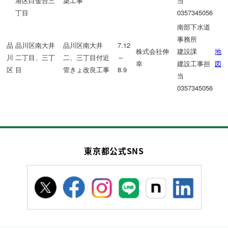
港区白金台三
築工事
当
丁目
0357345056
南部下水道
事務所
品
品川区南大井
品川区南大井
7.12
株式会社伸
建設課
地
川
二丁目、三丁
二、三丁目付近
～
幸
建設工事担
図
区
目
管きょ改良工事
8.9
当
0357345056
東京都公式SNS