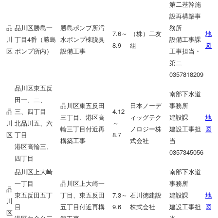
第二基幹施
設再構築事
品
品川区勝島一
勝島ポンプ所汚
務所
7.6～
（株）二友
地
川
丁目4番（勝島
水ポンプ棟脱臭
設備工事課
8.9
組
図
区
ポンプ所内）
設備工事
工事担当・
第二
0357818209
品川区東五反
南部下水道
田一、二、
品川区東五反田
日本ノーデ
事務所
品
三、四丁目
4.12
三丁目、港区高
ィッグテク
建設課
地
川
北品川五、六
～
輪三丁目付近再
ノロジー株
建設工事担
図
区
丁目
8.7
構築工事
式会社
当
港区高輪三、
0357345056
四丁目
品川区上大崎
南部下水道
一丁目
品川区上大崎一
事務所
品
東五反田五丁
丁目、東五反田
7.3～
石川徳建設
建設課
地
川
目
五丁目付近再構
9.6
株式会社
建設工事担
図
区