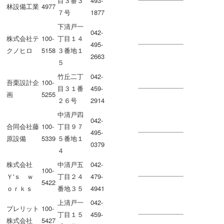
目３番３
493-
林設備工業
4977
７号
1877
下清戸一
042-
株式会社テ
100-
丁目１４
495-
クノヒロ
5158
３番地１
2663
５
竹丘二丁
042-
吾栗設計企
100-
目３１番
459-
画
5255
２６号
2914
中清戸四
042-
合同会社藤
100-
丁目９７
495-
原設備
5339
５番地１
0379
４
株式会社
中清戸五
042-
100-
Ｙ'ｓ ｗ
丁目２４
479-
5422
ｏｒｋｓ
番地３５
4941
上清戸一
042-
プレリット
100-
丁目１５
459-
株式会社
5427