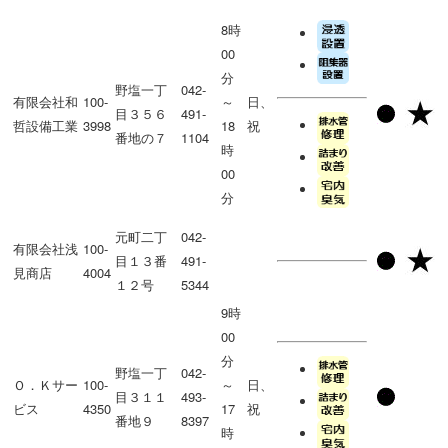
8時
00
分
野塩一丁
042-
有限会社和
100-
～
日、
目３５６
491-
哲設備工業
3998
18
祝
番地の７
1104
時
00
分
元町二丁
042-
有限会社浅
100-
目１３番
491-
見商店
4004
１２号
5344
9時
00
分
野塩一丁
042-
Ｏ．Ｋサー
100-
～
日、
目３１１
493-
ビス
4350
17
祝
番地９
8397
時