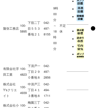
9時
00
分
下宿二丁
042-
100-
～
不定
隆弥工務店
目５５３
497-
5895
18
休
番地２１
8155
時
00
分
下清戸一
042-
有限会社浮
100-
丁目２９
497-
田工業
4823
０番地８
2856
株式会社
中清戸三
042-
100-
Y'sクリエ
丁目４１
494-
4939
イト
３番地８
1711
梅園三丁
042-
株式会社小
100-