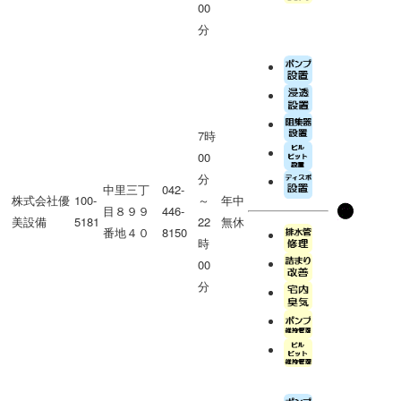
00
分
7時
00
分
中里三丁
042-
株式会社優
100-
～
年中
目８９９
446-
美設備
5181
22
無休
番地４０
8150
時
00
分