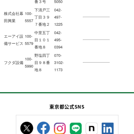
番３号
5050
下清戸三
042-
株式会社幕
100-
丁目３９
497-
田興業
5557
７番地２
1225
中里五丁
042-
エーアイ設
100-
目１０１
495-
備サービス
5579
番地８
0394
野塩四丁
070-
100-
フクダ設備
目９８番
3102-
5990
地８
1173
東京都公式SNS