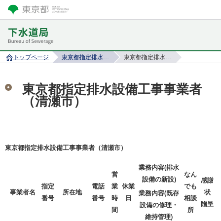
トップページ
東京都指定排水設備工事事業者
東京都指定排水設備工事事業者（清瀬市）
東京都指定排水設備工事事業者
（清瀬市）
東京都指定排水設備工事事業者（清瀬市）
業務内容(排水
営
なん
設備の新設)
感謝
指定
電話
業
休業
でも
事業者名
所在地
状
業務内容(既存
番号
番号
時
日
相談
贈呈
設備の修理・
間
所
維持管理)