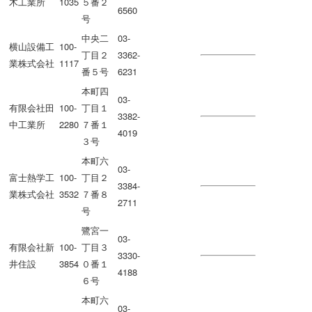
木工業所
1035
５番２
6560
号
中央二
03-
横山設備工
100-
丁目２
3362-
業株式会社
1117
番５号
6231
本町四
03-
有限会社田
100-
丁目１
3382-
中工業所
2280
７番１
4019
３号
本町六
03-
富士熱学工
100-
丁目２
3384-
業株式会社
3532
７番８
2711
号
鷺宮一
03-
有限会社新
100-
丁目３
3330-
井住設
3854
０番１
4188
６号
本町六
03-