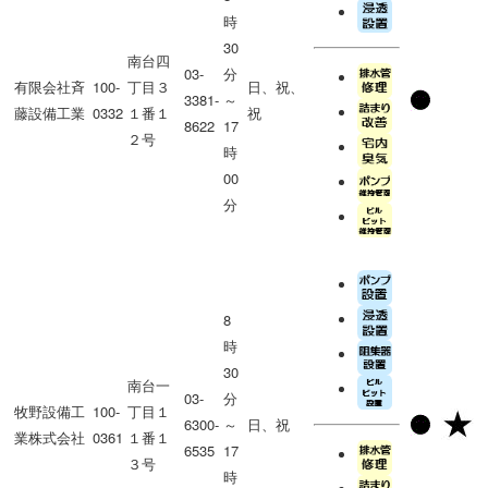
時
30
南台四
03-
分
有限会社斉
100-
丁目３
日、祝、
3381-
～
藤設備工業
0332
１番１
祝
8622
17
２号
時
00
分
8
時
30
南台一
03-
分
牧野設備工
100-
丁目１
6300-
～
日、祝
業株式会社
0361
１番１
6535
17
３号
時