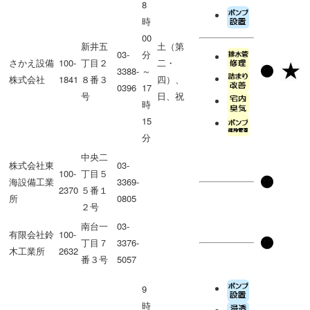
8
時
00
新井五
土（第
03-
分
さかえ設備
100-
丁目２
二・
3388-
～
株式会社
1841
８番３
四）、
0396
17
号
日、祝
時
15
分
中央二
株式会社東
03-
100-
丁目５
海設備工業
3369-
2370
５番１
所
0805
２号
南台一
03-
有限会社鈴
100-
丁目７
3376-
木工業所
2632
番３号
5057
9
時