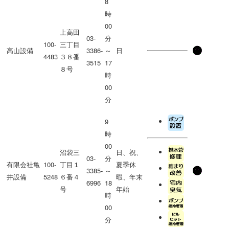
8
時
00
上高田
03-
分
100-
三丁目
高山設備
3386-
～
日
4483
３８番
3515
17
８号
時
00
分
9
時
00
沼袋三
日、祝、
03-
分
有限会社亀
100-
丁目１
夏季休
3385-
～
井設備
5248
６番４
暇、年末
6996
18
号
年始
時
00
分