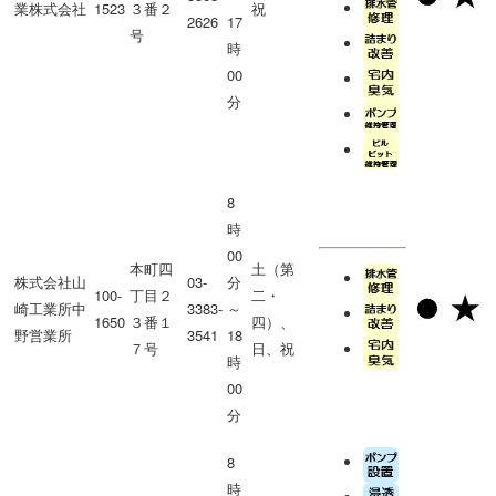
業株式会社
1523
３番２
祝
2626
17
号
時
00
分
8
時
00
本町四
土（第
株式会社山
03-
分
100-
丁目２
二・
崎工業所中
3383-
～
1650
３番１
四）、
野営業所
3541
18
７号
日、祝
時
00
分
8
時