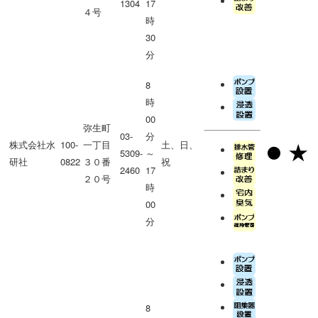
1304
17
４号
時
30
分
8
時
00
弥生町
03-
分
株式会社水
100-
一丁目
土、日、
5309-
～
研社
0822
３０番
祝
2460
17
２０号
時
00
分
8