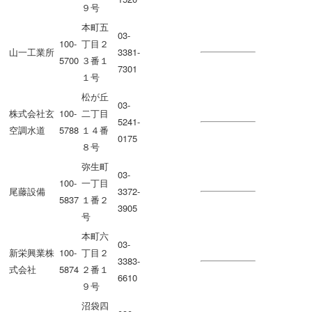
９号
本町五
03-
100-
丁目２
山一工業所
3381-
5700
３番１
7301
１号
松が丘
03-
株式会社玄
100-
二丁目
5241-
空調水道
5788
１４番
0175
８号
弥生町
03-
100-
一丁目
尾藤設備
3372-
5837
１番２
3905
号
本町六
03-
新栄興業株
100-
丁目２
3383-
式会社
5874
２番１
6610
９号
沼袋四