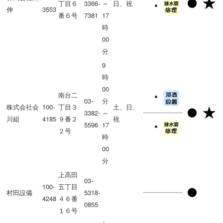
丁目６
3366-
～
日、祝
伸
3553
番６号
7381
17
時
00
分
9
時
00
南台二
03-
分
株式会社会
100-
丁目３
土、日、
3382-
～
川組
4185
９番２
祝
5596
17
２号
時
00
分
上高田
03-
100-
五丁目
村田設備
5318-
4248
４６番
0855
１６号