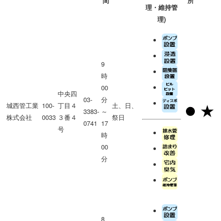
間
所
理・維持管
理)
9
時
00
中央四
03-
分
城西管工業
100-
丁目４
土、日、
3383-
～
株式会社
0033
３番４
祭日
0741
17
号
時
00
分
8