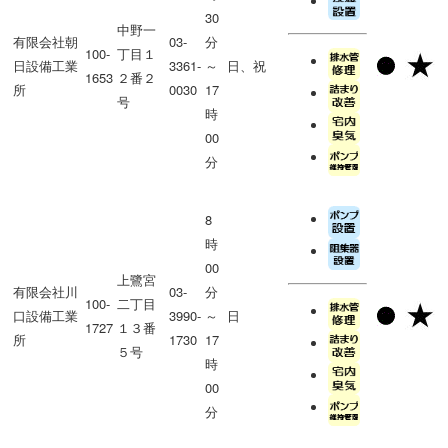
30
中野一
有限会社朝
03-
分
100-
丁目１
日設備工業
3361-
～
日、祝
1653
２番２
所
0030
17
号
時
00
分
8
時
00
上鷺宮
有限会社川
03-
分
100-
二丁目
口設備工業
3990-
～
日
1727
１３番
所
1730
17
５号
時
00
分