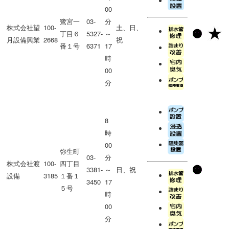
00
鷺宮一
03-
分
株式会社望
100-
土、日、
丁目６
5327-
～
月設備興業
2668
祝
番１号
6371
17
時
00
分
8
時
00
弥生町
03-
分
株式会社渡
100-
四丁目
3381-
～
日、祝
設備
3185
１番１
3450
17
５号
時
00
分