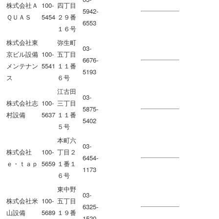
株式会社Ａ
100-
四丁目
5942-
ＱＵＡＳ
5454
２９番
6553
１６号
株式会社東
弥生町
03-
京ビル設備
100-
五丁目
6676-
メンテナン
5541
１１番
5193
ス
６号
江古田
03-
株式会社志
100-
三丁目
5875-
村設備
5637
１１番
5402
５号
本町六
03-
株式会社
100-
丁目２
6454-
ｅ・ｔａｐ
5659
１番１
1173
６号
東中野
03-
株式会社米
100-
五丁目
6325-
山設備
5689
１９番
1520