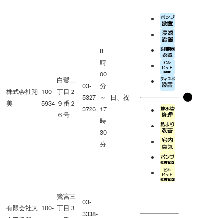
8
時
00
白鷺二
03-
分
株式会社翔
100-
丁目２
5327-
～
日、祝
美
5934
９番２
3726
17
６号
時
30
分
鷺宮三
03-
有限会社大
100-
丁目３
3338-