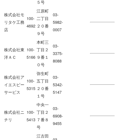
５号
江原町
株式会社モ
03-
100-
二丁目
リタケ工務
5982-
4692
２０番
店
0007
９号
本町三
03-
株式会社東
100-
丁目２
3375-
洋ＡＣ
5166
９番１
8088
０号
弥生町
株式会社ア
03-
100-
五丁目
イエスビー
5342-
5315
２０番
サービス
5147
１号
中央一
03-
株式会社ニ
100-
丁目２
6908-
チリ
5413
７番８
9455
号
江古田
03-