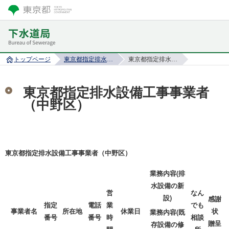
トップページ
東京都指定排水設備工事事業者
東京都指定排水設備工事事業者（中野区）
東京都指定排水設備工事事業者
（中野区）
東京都指定排水設備工事事業者（中野区）
業務内容(排
水設備の新
営
なん
設)
感謝
指定
電話
業
でも
事業者名
所在地
休業日
状
業務内容(既
番号
番号
時
相談
贈呈
存設備の修