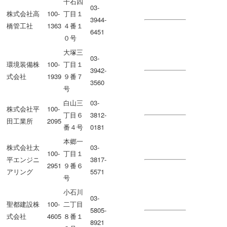
千石四
03-
株式会社高
100-
丁目１
3944-
橋管工社
1363
４番１
6451
０号
大塚三
03-
環境装備株
100-
丁目１
3942-
式会社
1939
９番７
3560
号
白山三
03-
株式会社平
100-
丁目６
3812-
田工業所
2095
番４号
0181
本郷一
株式会社太
03-
100-
丁目１
平エンジニ
3817-
2951
９番６
アリング
5571
号
小石川
03-
聖都建設株
100-
二丁目
5805-
式会社
4605
８番１
8921