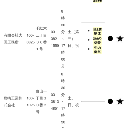
8
時
30
千駄木
03-
分
土（第
有限会社大
100-
二丁目
3821-
～
三）、
田工務所
0825
３０番
1559
17
日、祝
１号
時
00
分
8
時
30
白山一
03-
分
島崎工業株
100-
丁目３
土、
3813-
～
式会社
1025
０番２
日、祝
4851
17
号
時
30