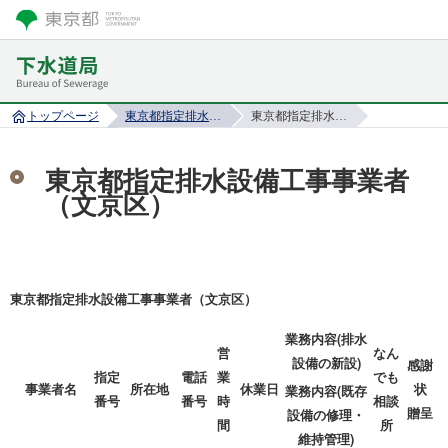
トップページ
東京都指定排水設備工事事業者
東京都指定排水設備工事事業者（文京区）
東京都指定排水設備工事事業者
（文京区）
東京都指定排水設備工事事業者（文京区）
業務内容(排水
営
なん
設備の新設)
感謝
指定
電話
業
でも
事業者名
所在地
休業日
状
業務内容(既存
番号
番号
時
相談
贈呈
設備の修理・
間
所
維持管理)