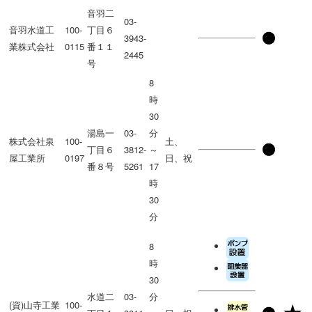
音羽二
03-
音羽水道工
100-
丁目６
3943-
業株式会社
0115
番１１
2445
号
8
時
30
湯島一
03-
分
株式会社泉
100-
土、
丁目６
3812-
～
屋工業所
0197
日、祝
番８号
5261
17
時
30
分
8
時
30
水道二
03-
分
(資)山寺工業
100-