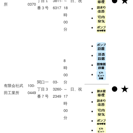
丁目１
3811-
～
日、祝
所
0370
番３号
6317
18
時
00
分
8
時
00
関口一
03-
分
有限会社武
100-
丁目３
3260-
～
日、祝
田工業所
0449
番７号
2349
17
時
00
分