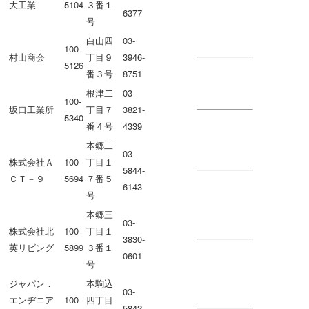
大工業
5104
３番１
6377
号
白山四
03-
100-
村山商会
丁目９
3946-
5126
番３号
8751
根津二
03-
100-
坂口工業所
丁目７
3821-
5340
番４号
4339
本郷二
03-
株式会社Ａ
100-
丁目１
5844-
ＣＴ－９
5694
７番５
6143
号
本郷三
03-
株式会社北
100-
丁目１
3830-
英リビング
5899
３番１
0601
号
ジャパン．
本駒込
03-
エンヂニア
100-
四丁目
5842-