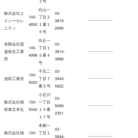
３号
白山一
株式会社エ
03-
100-
丁目２
イシーセレ
3816-
4850
１番１
ニティ
2689
５号
向丘一
有限会社渡
03-
100-
丁目１
邉衛生工業
3814-
4998
５番４
所
3888
号
千石二
03-
100-
池田工業所
丁目７
3943-
5020
番５号
5822
小石川
03-
株式会社精
100-
一丁目
5689-
研東京本社
5042
１５番
2351
１７号
本郷一
03-
株式会社雄
100-
丁目１
5844-