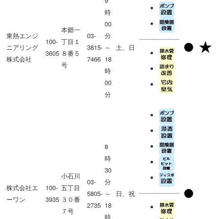
9
時
00
本郷一
東熱エンジ
03-
分
100-
丁目１
ニアリング
3815-
～
土、日
3605
８番５
株式会社
7466
18
号
時
00
分
8
時
30
小石川
03-
分
株式会社エ
100-
五丁目
5805-
～
日、祝
ーワン
3935
３０番
2735
18
７号
時