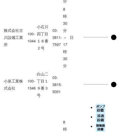
分
8
時
30
小石川
株式会社古
03-
分
100-
四丁目
川設備工業
3811-
～
日
1044
１８番
所
7597
17
２号
時
30
分
白山二
03-
小泉工業株
100-
丁目１
3815-
式会社
1346
９番３
5001
号
8
時