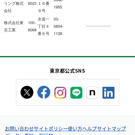
リング株式
6023
１６番
1955
会社
９号
水道一
03-
株式会社東
100-
丁目４
5804-
京工業
6068
番６号
1138
東京都公式SNS
お問い合わせ
サイトポリシー
使い方ヘルプ
サイトマップ